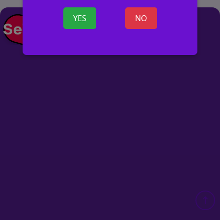
YES
NO
+ SKELBIMĄ