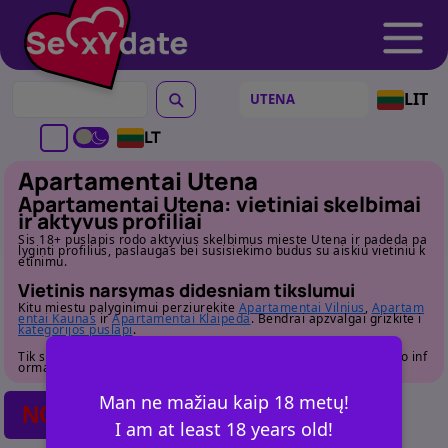
LIT
LT
Apartamentai Utena
Apartamentai Utena: vietiniai skelbimai
ir aktyvus profiliai
Sis 18+ puslapis rodo aktyvius skelbimus mieste Utena ir padeda pa
lyginti profilius, paslaugas bei susisiekimo budus su aiskiu vietiniu k
etinimu.
Vietinis narsymas didesniam tikslumui
Kitu miestu palyginimui perziurekite
Apartamentai Vilnius
,
Apartam
entai Kaunas
ir
Apartamentai Klaipeda
. Bendrai apzvalgai grizkite i
kategorijos puslapi
.
Tik suaugusiems. Pries susisiekdami atidziai perziurekite profilio inf
ormacija.
Man ne mažiau kaip 18 metų!
NO POSTS FOUND
I am at least 18 years old!