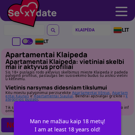
LIT
LT
Apartamentai Klaipeda
Apartamentai Klaipeda: vietiniai skelbi
mai ir aktyvus profiliai
Sis 18+ puslapis rodo aktyvius skelbimus mieste Klaipeda ir padeda
palyginti profilius, paslaugas bei susisiekimo budus su aiskiu vietini
u ketinimu.
Vietinis narsymas didesniam tikslumui
Kitu miestu palyginimui perziurekite
Apartamentai Vilnius
,
Apartam
entai Kaunas
ir
Apartamentai Siauliai
. Bendrai apzvalgai grizkite i
k
ategorijos puslapi
.
Tik suaugusiems. Pries susisiekdami atidziai perziurekite profilio inf
ormacija.
Man ne mažiau kaip 18 metų!
NO POSTS FOUND
I am at least 18 years old!