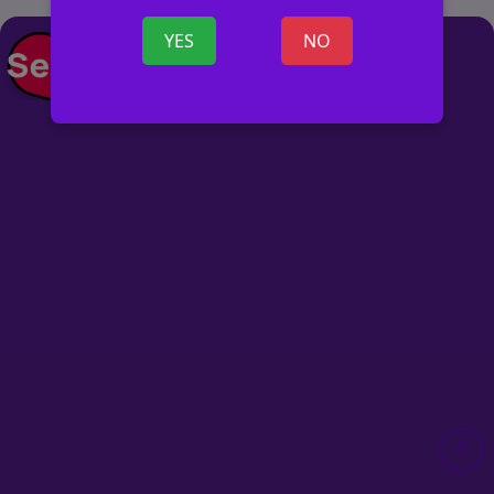
YES
NO
+ SKELBIMĄ