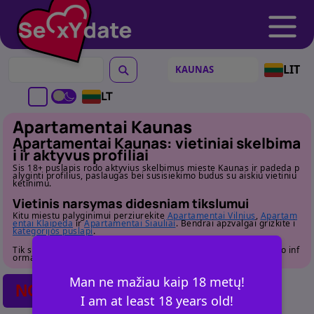
LIT
LT
Apartamentai Kaunas
Apartamentai Kaunas: vietiniai skelbima
i ir aktyvus profiliai
Sis 18+ puslapis rodo aktyvius skelbimus mieste Kaunas ir padeda p
alyginti profilius, paslaugas bei susisiekimo budus su aiskiu vietiniu
ketinimu.
Vietinis narsymas didesniam tikslumui
Kitu miestu palyginimui perziurekite
Apartamentai Vilnius
,
Apartam
entai Klaipeda
ir
Apartamentai Siauliai
. Bendrai apzvalgai grizkite i
kategorijos puslapi
.
Tik suaugusiems. Pries susisiekdami atidziai perziurekite profilio inf
ormacija.
Man ne mažiau kaip 18 metų!
NO POSTS FOUND
I am at least 18 years old!