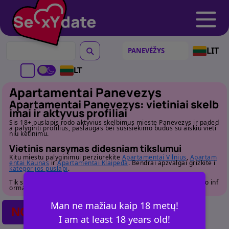
LIT
LT
Apartamentai Panevezys
Apartamentai Panevezys: vietiniai skelb
imai ir aktyvus profiliai
Sis 18+ puslapis rodo aktyvius skelbimus mieste Panevezys ir paded
a palyginti profilius, paslaugas bei susisiekimo budus su aiskiu vieti
niu ketinimu.
Vietinis narsymas didesniam tikslumui
Kitu miestu palyginimui perziurekite
Apartamentai Vilnius
,
Apartam
entai Kaunas
ir
Apartamentai Klaipeda
. Bendrai apzvalgai grizkite i
kategorijos puslapi
.
Tik suaugusiems. Pries susisiekdami atidziai perziurekite profilio inf
ormacija.
Man ne mažiau kaip 18 metų!
NO POSTS FOUND
I am at least 18 years old!