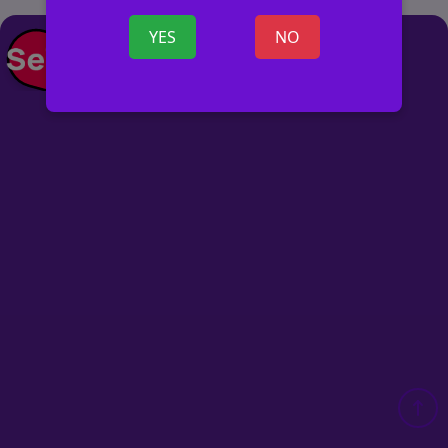
YES
NO
+ SKELBIMĄ