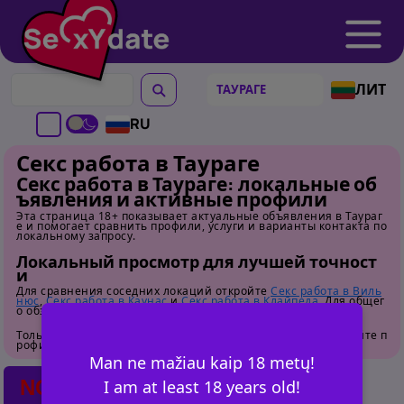
ЛИТ
RU
Секс работа в Таураге
Секс работа в Таураге: локальные об
ъявления и активные профили
Эта страница 18+ показывает актуальные объявления в Таураг
е и помогает сравнить профили, услуги и варианты контакта по
локальному запросу.
Локальный просмотр для лучшей точност
и
Для сравнения соседних локаций откройте
Секс работа в Виль
нюс
,
Секс работа в Каунас
и
Секс работа в Клайпеда
. Для общег
о обзора перейдите на
страницу категории
.
Только для взрослых. Перед контактом внимательно изучайте п
рофили.
Man ne mažiau kaip 18 metų!
NO POSTS FOUND
I am at least 18 years old!