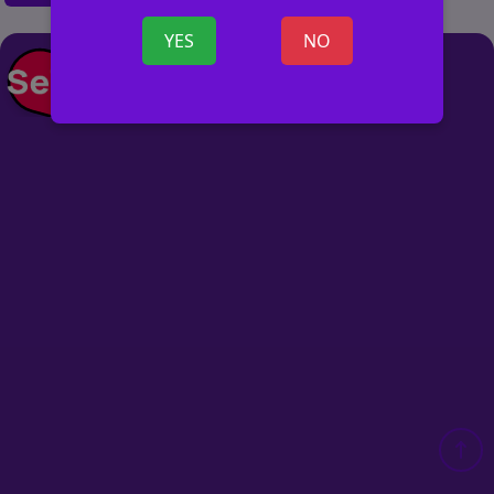
YES
NO
+ ОБЪЯВ