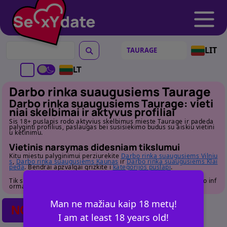
LIT
LT
Darbo rinka suaugusiems Taurage
Darbo rinka suaugusiems Taurage: vieti
niai skelbimai ir aktyvus profiliai
Sis 18+ puslapis rodo aktyvius skelbimus mieste Taurage ir padeda
palyginti profilius, paslaugas bei susisiekimo budus su aiskiu vietini
u ketinimu.
Vietinis narsymas didesniam tikslumui
Kitu miestu palyginimui perziurekite
Darbo rinka suaugusiems Vilniu
s
,
Darbo rinka suaugusiems Kaunas
ir
Darbo rinka suaugusiems Klai
peda
. Bendrai apzvalgai grizkite i
kategorijos puslapi
.
Tik suaugusiems. Pries susisiekdami atidziai perziurekite profilio inf
ormacija.
Man ne mažiau kaip 18 metų!
NO POSTS FOUND
I am at least 18 years old!