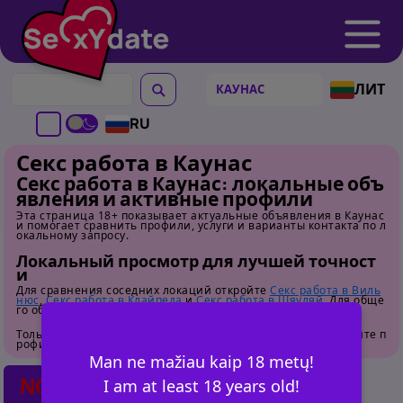
ЛИТ
RU
Секс работа в Каунас
Секс работа в Каунас: локальные объ
явления и активные профили
Эта страница 18+ показывает актуальные объявления в Каунас
и помогает сравнить профили, услуги и варианты контакта по л
окальному запросу.
Локальный просмотр для лучшей точност
и
Для сравнения соседних локаций откройте
Секс работа в Виль
нюс
,
Секс работа в Клайпеда
и
Секс работа в Шяуляй
. Для обще
го обзора перейдите на
страницу категории
.
Только для взрослых. Перед контактом внимательно изучайте п
рофили.
Man ne mažiau kaip 18 metų!
NO POSTS FOUND
I am at least 18 years old!