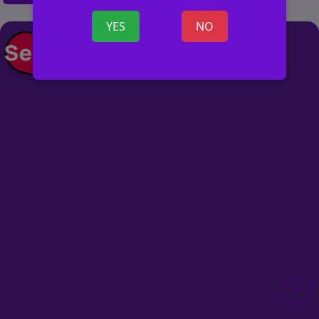
YES
NO
+ ОБЪЯВ