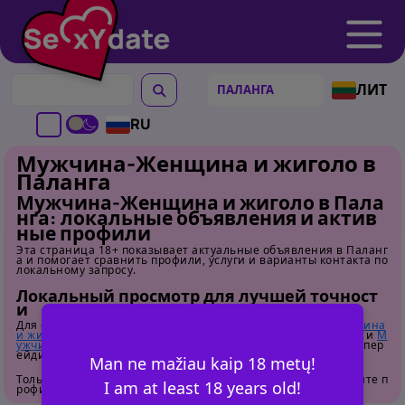
ЛИТ
RU
Мужчина-Женщина и жиголо в
Паланга
Мужчина-Женщина и жиголо в Пала
нга: локальные объявления и актив
ные профили
Эта страница 18+ показывает актуальные объявления в Паланг
а и помогает сравнить профили, услуги и варианты контакта по
локальному запросу.
Локальный просмотр для лучшей точност
и
Для сравнения соседних локаций откройте
Мужчина-Женщина
и жиголо в Вильнюс
,
Мужчина-Женщина и жиголо в Каунас
и
М
ужчина-Женщина и жиголо в Клайпеда
. Для общего обзора пер
ейдите на
страницу категории
.
Man ne mažiau kaip 18 metų!
Только для взрослых. Перед контактом внимательно изучайте п
I am at least 18 years old!
рофили.