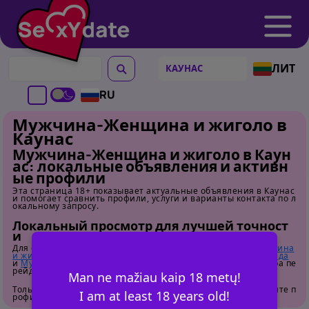
ЛИТ
RU
Мужчина-Женщина и жиголо в
Каунас
Мужчина-Женщина и жиголо в Каун
ас: локальные объявления и активн
ые профили
Эта страница 18+ показывает актуальные объявления в Каунас
и помогает сравнить профили, услуги и варианты контакта по л
окальному запросу.
Локальный просмотр для лучшей точност
и
Для сравнения соседних локаций откройте
Мужчина-Женщина
и жиголо в Вильнюс
,
Мужчина-Женщина и жиголо в Клайпеда
и
Мужчина-Женщина и жиголо в Шяуляй
. Для общего обзора пе
рейдите на
страницу категории
.
Man ne mažiau kaip 18 metų!
Только для взрослых. Перед контактом внимательно изучайте п
I am at least 18 years old!
рофили.