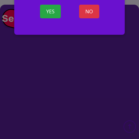
YES
NO
+ SKELBIMĄ