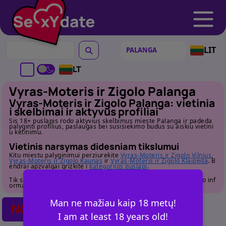
LIT
LT
Vyras-Moteris ir Zigolo Palanga
Vyras-Moteris ir Zigolo Palanga: vietinia
i skelbimai ir aktyvus profiliai
Sis 18+ puslapis rodo aktyvius skelbimus mieste Palanga ir padeda
palyginti profilius, paslaugas bei susisiekimo budus su aiskiu vietini
u ketinimu.
Vietinis narsymas didesniam tikslumui
Kitu miestu palyginimui perziurekite
Vyras-Moteris ir Zigolo Vilnius
,
Vyras-Moteris ir Zigolo Kaunas
ir
Vyras-Moteris ir Zigolo Klaipeda
. B
endrai apzvalgai grizkite i
kategorijos puslapi
.
Tik suaugusiems. Pries susisiekdami atidziai perziurekite profilio inf
ormacija.
Man ne mažiau kaip 18 metų!
NO POSTS FOUND
I am at least 18 years old!