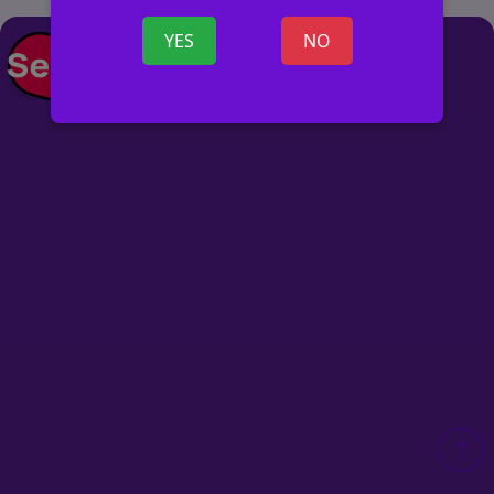
YES
NO
+ SKELBIMĄ