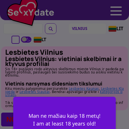
LIT
LT
Lesbietes Vilnius
Lesbietes Vilnius: vietiniai skelbimai ir a
ktyvus profiliai
Sis 18+ puslapis rodo aktyvius skelbimus mieste Vilnius ir padeda pa
lyginti profilius, paslaugas bei susisiekimo budus su aiskiu vietiniu k
etinimu.
Vietinis narsymas didesniam tikslumui
Kitu miestu palyginimui perziurekite
Lesbietes Kaunas
,
Lesbietes Kla
ipeda
ir
Lesbietes Siauliai
. Bendrai apzvalgai grizkite i
kategorijos p
uslapi
.
Tik suaugusiems. Pries susisiekdami atidziai perziurekite profilio inf
ormacija.
Man ne mažiau kaip 18 metų!
NO POSTS FOUND
I am at least 18 years old!