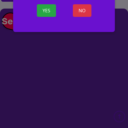
YES
NO
+ ОБЪЯВ