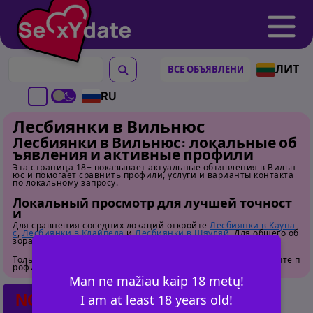
ЛИТ
RU
Лесбиянки в Вильнюс
Лесбиянки в Вильнюс: локальные об
ъявления и активные профили
Эта страница 18+ показывает актуальные объявления в Вильн
юс и помогает сравнить профили, услуги и варианты контакта
по локальному запросу.
Локальный просмотр для лучшей точност
и
Для сравнения соседних локаций откройте
Лесбиянки в Кауна
с
,
Лесбиянки в Клайпеда
и
Лесбиянки в Шяуляй
. Для общего об
зора перейдите на
страницу категории
.
Только для взрослых. Перед контактом внимательно изучайте п
рофили.
Man ne mažiau kaip 18 metų!
NO POSTS FOUND
I am at least 18 years old!