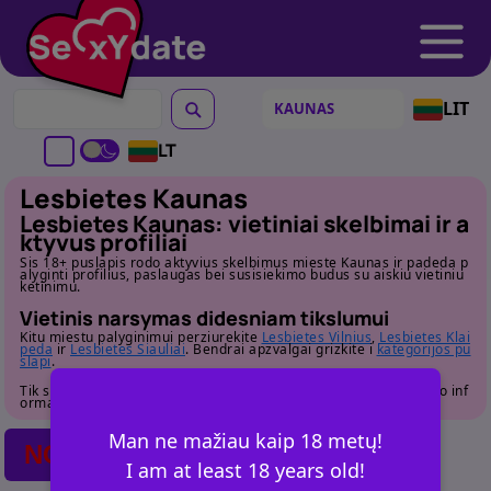
LIT
LT
Lesbietes Kaunas
Lesbietes Kaunas: vietiniai skelbimai ir a
ktyvus profiliai
Sis 18+ puslapis rodo aktyvius skelbimus mieste Kaunas ir padeda p
alyginti profilius, paslaugas bei susisiekimo budus su aiskiu vietiniu
ketinimu.
Vietinis narsymas didesniam tikslumui
Kitu miestu palyginimui perziurekite
Lesbietes Vilnius
,
Lesbietes Klai
peda
ir
Lesbietes Siauliai
. Bendrai apzvalgai grizkite i
kategorijos pu
slapi
.
Tik suaugusiems. Pries susisiekdami atidziai perziurekite profilio inf
ormacija.
Man ne mažiau kaip 18 metų!
NO POSTS FOUND
I am at least 18 years old!