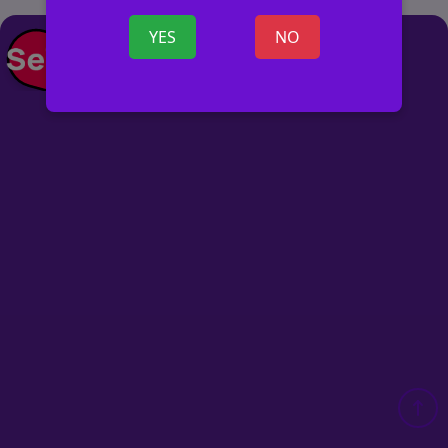
YES
NO
+ SKELBIMĄ