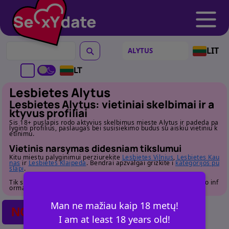
LIT
LT
Lesbietes Alytus
Lesbietes Alytus: vietiniai skelbimai ir a
ktyvus profiliai
Sis 18+ puslapis rodo aktyvius skelbimus mieste Alytus ir padeda pa
lyginti profilius, paslaugas bei susisiekimo budus su aiskiu vietiniu k
etinimu.
Vietinis narsymas didesniam tikslumui
Kitu miestu palyginimui perziurekite
Lesbietes Vilnius
,
Lesbietes Kau
nas
ir
Lesbietes Klaipeda
. Bendrai apzvalgai grizkite i
kategorijos pu
slapi
.
Tik suaugusiems. Pries susisiekdami atidziai perziurekite profilio inf
ormacija.
Man ne mažiau kaip 18 metų!
NO POSTS FOUND
I am at least 18 years old!