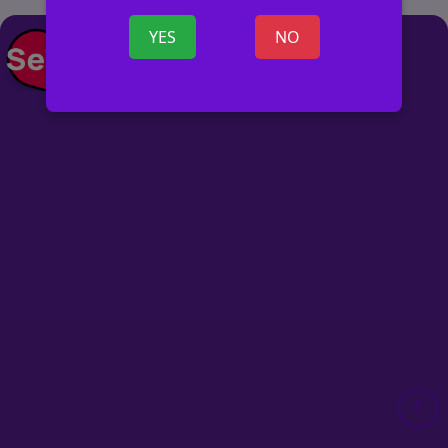
YES
NO
+ SKELBIMĄ