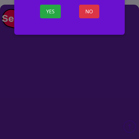
YES
NO
+ SKELBIMĄ