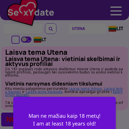
LIT
LT
Laisva tema Utena
Laisva tema Utena: vietiniai skelbimai ir
aktyvus profiliai
Sis 18+ puslapis rodo aktyvius skelbimus mieste Utena ir padeda pa
lyginti profilius, paslaugas bei susisiekimo budus su aiskiu vietiniu k
etinimu.
Vietinis narsymas didesniam tikslumui
Kitu miestu palyginimui perziurekite
Laisva tema Vilnius
,
Laisva tem
a Kaunas
ir
Laisva tema Klaipeda
. Bendrai apzvalgai grizkite i
kateg
orijos puslapi
.
Tik suaugusiems. Pries susisiekdami atidziai perziurekite profilio inf
ormacija.
Man ne mažiau kaip 18 metų!
NO POSTS FOUND
I am at least 18 years old!