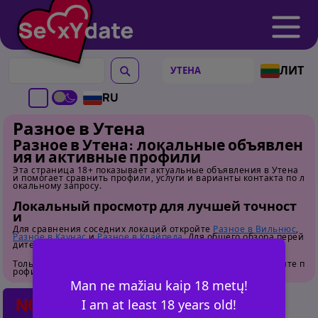
ЛИТ
RU
Разное в Утена
Разное в Утена: локальные объявлен
ия и активные профили
Эта страница 18+ показывает актуальные объявления в Утена
и помогает сравнить профили, услуги и варианты контакта по л
окальному запросу.
Локальный просмотр для лучшей точност
и
Для сравнения соседних локаций откройте
Разное в Вильнюс
,
Разное в Каунас
и
Разное в Клайпеда
. Для общего обзора перей
дите на
страницу категории
.
Только для взрослых. Перед контактом внимательно изучайте п
рофили.
Man ne mažiau kaip 18 metų!
NO POSTS FOUND
I am at least 18 years old!