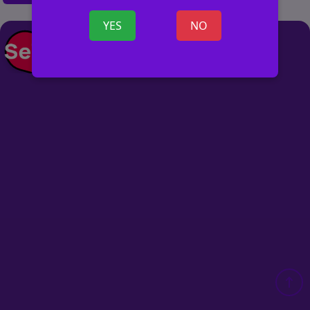
YES
NO
+ ОБЪЯВ