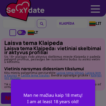
LIT
LT
Laisva tema Klaipeda
Laisva tema Klaipeda: vietiniai skelbimai
ir aktyvus profiliai
Sis 18+ puslapis rodo aktyvius skelbimus mieste Klaipeda ir padeda
palyginti profilius, paslaugas bei susisiekimo budus su aiskiu vietini
u ketinimu.
Vietinis narsymas didesniam tikslumui
Kitu miestu palyginimui perziurekite
Laisva tema Vilnius
,
Laisva tem
a Kaunas
ir
Laisva tema Siauliai
. Bendrai apzvalgai grizkite i
kategor
ijos puslapi
.
Tik suaugusiems. Pries susisiekdami atidziai perziurekite profilio inf
ormacija.
Man ne mažiau kaip 18 metų!
NO POSTS FOUND
I am at least 18 years old!