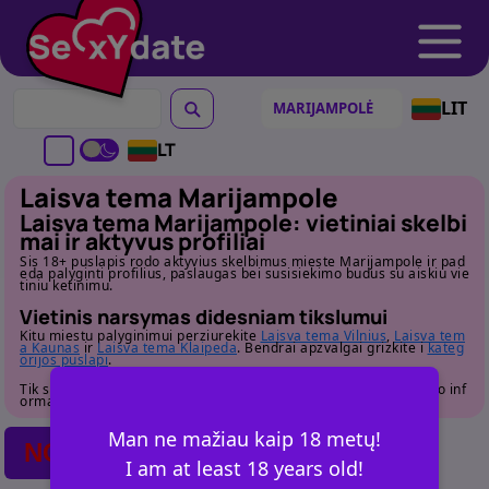
LIT
LT
Laisva tema Marijampole
Laisva tema Marijampole: vietiniai skelbi
mai ir aktyvus profiliai
Sis 18+ puslapis rodo aktyvius skelbimus mieste Marijampole ir pad
eda palyginti profilius, paslaugas bei susisiekimo budus su aiskiu vie
tiniu ketinimu.
Vietinis narsymas didesniam tikslumui
Kitu miestu palyginimui perziurekite
Laisva tema Vilnius
,
Laisva tem
a Kaunas
ir
Laisva tema Klaipeda
. Bendrai apzvalgai grizkite i
kateg
orijos puslapi
.
Tik suaugusiems. Pries susisiekdami atidziai perziurekite profilio inf
ormacija.
Man ne mažiau kaip 18 metų!
NO POSTS FOUND
I am at least 18 years old!