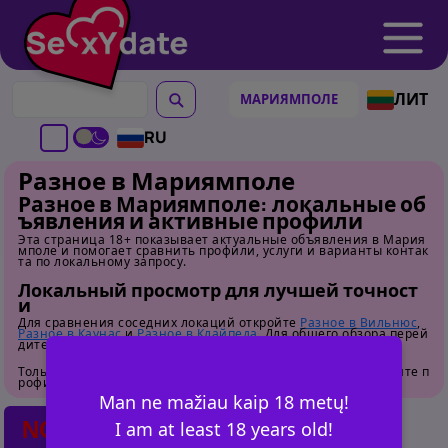
ЛИТ
RU
Разное в Мариямполе
Разное в Мариямполе: локальные об
ъявления и активные профили
Эта страница 18+ показывает актуальные объявления в Мария
мполе и помогает сравнить профили, услуги и варианты контак
та по локальному запросу.
Локальный просмотр для лучшей точност
и
Для сравнения соседних локаций откройте
Разное в Вильнюс
,
Разное в Каунас
и
Разное в Клайпеда
. Для общего обзора перей
дите на
страницу категории
.
Только для взрослых. Перед контактом внимательно изучайте п
рофили.
Man ne mažiau kaip 18 metų!
NO POSTS FOUND
I am at least 18 years old!