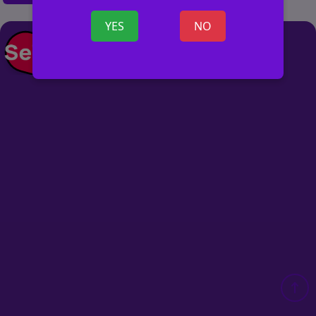
YES
NO
+ ОБЪЯВ