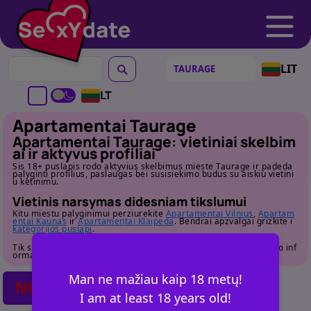
LIT
LT
Apartamentai Taurage
Apartamentai Taurage: vietiniai skelbim
ai ir aktyvus profiliai
Sis 18+ puslapis rodo aktyvius skelbimus mieste Taurage ir padeda
palyginti profilius, paslaugas bei susisiekimo budus su aiskiu vietini
u ketinimu.
Vietinis narsymas didesniam tikslumui
Kitu miestu palyginimui perziurekite
Apartamentai Vilnius
,
Apartam
entai Kaunas
ir
Apartamentai Klaipeda
. Bendrai apzvalgai grizkite i
kategorijos puslapi
.
Tik suaugusiems. Pries susisiekdami atidziai perziurekite profilio inf
ormacija.
Man ne mažiau kaip 18 metų!
NO POSTS FOUND
I am at least 18 years old!