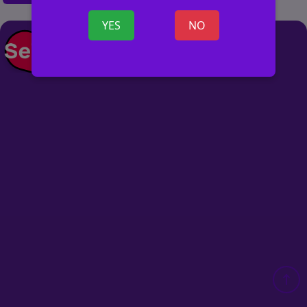
YES
NO
+ ОБЪЯВ