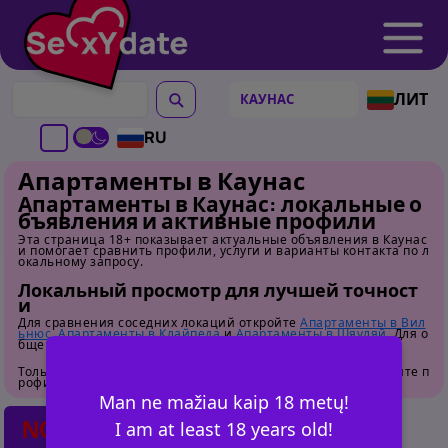
ЛИТ
RU
Апартаменты в Каунас
Апартаменты в Каунас: локальные о
бъявления и активные профили
Эта страница 18+ показывает актуальные объявления в Каунас
и помогает сравнить профили, услуги и варианты контакта по л
окальному запросу.
Локальный просмотр для лучшей точност
и
Для сравнения соседних локаций откройте
Апартаменты в Вил
ьнюс
,
Апартаменты в Клайпеда
и
Апартаменты в Шяуляй
. Для о
бщего обзора перейдите на
страницу категории
.
Только для взрослых. Перед контактом внимательно изучайте п
рофили.
Man ne mažiau kaip 18 metų!
NO POSTS FOUND
I am at least 18 years old!