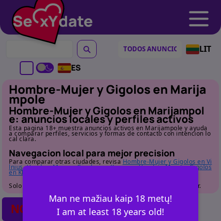
LIT
ES
Hombre-Mujer y Gigolos en Marija
mpole
Hombre-Mujer y Gigolos en Marijampol
e: anuncios locales y perfiles activos
Esta pagina 18+ muestra anuncios activos en Marijampole y ayuda
a comparar perfiles, servicios y formas de contacto con intencion lo
cal clara.
Navegacion local para mejor precision
Para comparar otras ciudades, revisa
Hombre-Mujer y Gigolos en Vi
lnius
,
Hombre-Mujer y Gigolos en Kaunas
y
Hombre-Mujer y Gigolos
en Klaipeda
. Para vista general vuelve a
la pagina de categoria
.
Solo para adultos. Revisa el perfil con detalle antes de contactar.
Man ne mažiau kaip 18 metų!
NO POSTS FOUND
I am at least 18 years old!