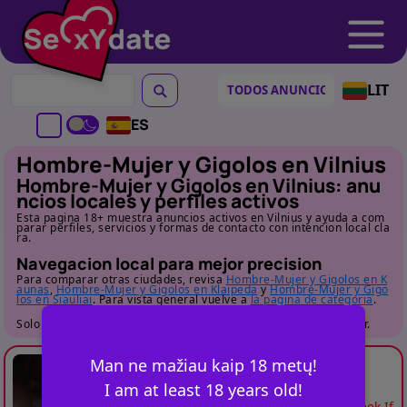
LIT
ES
Hombre-Mujer y Gigolos en Vilnius
Hombre-Mujer y Gigolos en Vilnius: anu
ncios locales y perfiles activos
Esta pagina 18+ muestra anuncios activos en Vilnius y ayuda a com
parar perfiles, servicios y formas de contacto con intencion local cla
ra.
Navegacion local para mejor precision
Para comparar otras ciudades, revisa
Hombre-Mujer y Gigolos en K
aunas
,
Hombre-Mujer y Gigolos en Klaipeda
y
Hombre-Mujer y Gigo
los en Siauliai
. Para vista general vuelve a
la pagina de categoria
.
Solo para adultos. Revisa el perfil con detalle antes de contactar.
Valdez
VILNIUS
-
Man ne mažiau kaip 18 metų!
I am at least 18 years old!
And now I've been living in Latvia for a week If