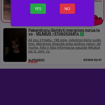
you are interested, call me My tg @yncyl
YES
NO
AL PRIMERO
06 DEC 15:47
PIN UP
Pabandysiu išpildyti merginos norus lo
vo
VILNIUS
+37060526814
-
Aš esu 21metu, 198 ūgio, vidutinio kūno sudėj
imo. Merginos išvaizda arba amžius neturį ski
rtumo, foto ir kita informacija gausite WhatsA
pp Lt, eng, ru
AL PRIMERO
03 NOV 02:37
PIN UP