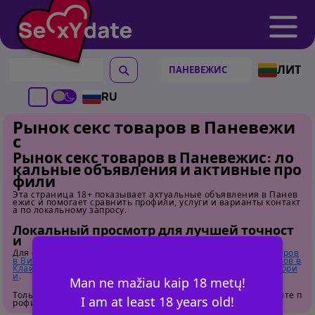
ЛИТ
RU
Рынок секс товаров в Паневежи
с
Рынок секс товаров в Паневежис: ло
кальные объявления и активные про
фили
Эта страница 18+ показывает актуальные объявления в Панев
ежис и помогает сравнить профили, услуги и варианты контакт
а по локальному запросу.
Локальный просмотр для лучшей точност
и
Для сравнения соседних локаций откройте
Рынок секс товаров
в Вильнюс
,
Рынок секс товаров в Каунас
и
Рынок секс товаров в
Клайпеда
. Для общего обзора перейдите на
страницу категори
и
.
Man ne mažiau kaip 18 metų!
Только для взрослых. Перед контактом внимательно изучайте п
I am at least 18 years old!
рофили.