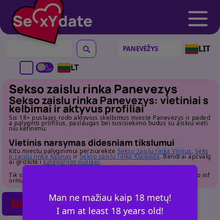
LIT
LT
Sekso zaislu rinka Panevezys
Sekso zaislu rinka Panevezys: vietiniai s
kelbimai ir aktyvus profiliai
Sis 18+ puslapis rodo aktyvius skelbimus mieste Panevezys ir paded
a palyginti profilius, paslaugas bei susisiekimo budus su aiskiu vieti
niu ketinimu.
Vietinis narsymas didesniam tikslumui
Kitu miestu palyginimui perziurekite
Sekso zaislu rinka Vilnius
,
Seks
o zaislu rinka Kaunas
ir
Sekso zaislu rinka Klaipeda
. Bendrai apzvalg
ai grizkite i
kategorijos puslapi
.
Tik suaugusiems. Pries susisiekdami atidziai perziurekite profilio inf
ormacija.
Man ne mažiau kaip 18 metų!
NO POSTS FOUND
I am at least 18 years old!