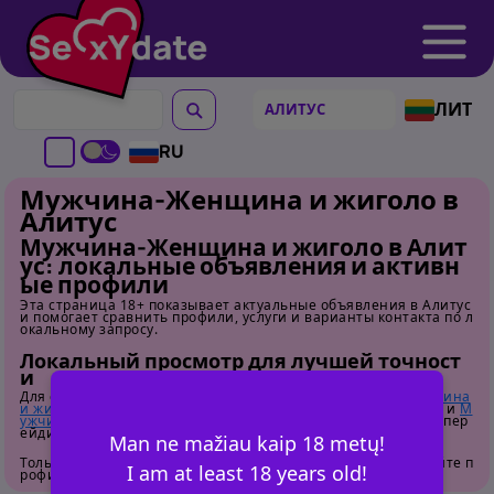
ЛИТ
RU
Мужчина-Женщина и жиголо в
Алитус
Мужчина-Женщина и жиголо в Алит
ус: локальные объявления и активн
ые профили
Эта страница 18+ показывает актуальные объявления в Алитус
и помогает сравнить профили, услуги и варианты контакта по л
окальному запросу.
Локальный просмотр для лучшей точност
и
Для сравнения соседних локаций откройте
Мужчина-Женщина
и жиголо в Вильнюс
,
Мужчина-Женщина и жиголо в Каунас
и
М
ужчина-Женщина и жиголо в Клайпеда
. Для общего обзора пер
ейдите на
страницу категории
.
Man ne mažiau kaip 18 metų!
Только для взрослых. Перед контактом внимательно изучайте п
I am at least 18 years old!
рофили.