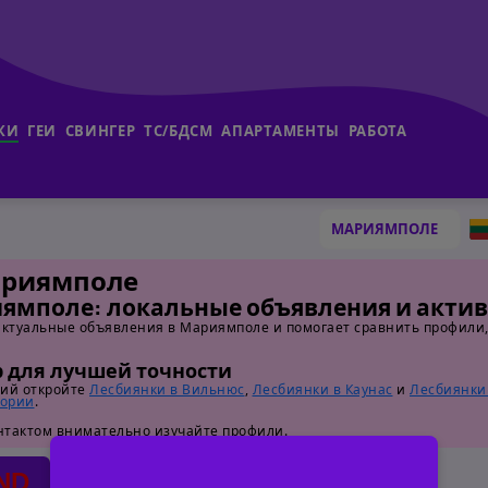
КИ
ГЕИ
СВИНГЕР
ТС/БДСМ
АПАРТАМЕНТЫ
РАБОТА
ариямполе
иямполе: локальные объявления и акти
актуальные объявления в Мариямполе и помогает сравнить профили, 
 для лучшей точности
ций откройте
Лесбиянки в Вильнюс
,
Лесбиянки в Каунас
и
Лесбиянки
гории
.
онтактом внимательно изучайте профили.
ND