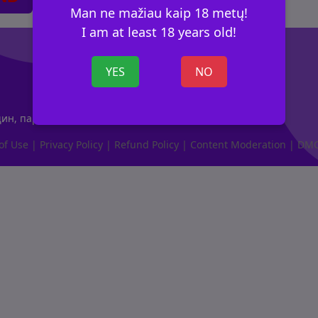
Man ne mažiau kaip 18 metų!
I am at least 18 years old!
YES
NO
н, пар, искателей альтернативного секса
of Use
|
Privacy Policy
|
Refund Policy
|
Content Moderation
|
DM