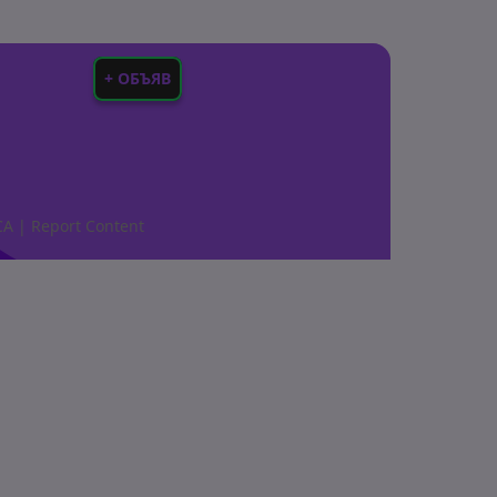
+ ОБЪЯВ
CA
|
Report Content