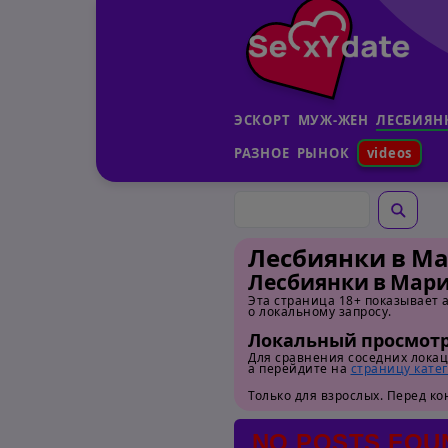
ЭСКОРТ
МУЖ-ЖЕН
ЛЕСБИЯН
РАЗНOE
РЫНОК
videos
Лесбиянки в М
Лесбиянки в Мар
Эта страница 18+ показывает 
о локальному запросу.
Локальный просмотр
Для сравнения соседних лока
а перейдите на
страницу кате
Только для взрослых. Перед к
NO POSTS FOU