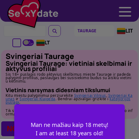
LIT
LT
Svingeriai Taurage
Svingeriai Taurage: vietiniai skelbimai ir
aktyvus profiliai
Sis 18+ puslapis rodo aktyvius skelbimus mieste Taurage ir padeda
palyginti profilius, paslaugas bei susisiekimo budus su aiskiu vietini
u ketinimu.
Vietinis narsymas didesniam tikslumui
Kitu miestu palyginimui perziurekite
Svingeriai Vilnius
,
Svingeriai Ka
unas
ir
Svingeriai Klaipeda
. Bendrai apzvalgai grizkite i
kategorijos
puslapi
.
Tik suaugusiems. Pries susisiekdami atidziai perziurekite profilio inf
ormacija.
Man ne mažiau kaip 18 metų!
NO POSTS FOUND
I am at least 18 years old!