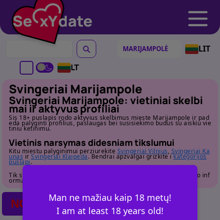
LIT
LT
Svingeriai Marijampole
Svingeriai Marijampole: vietiniai skelbi
mai ir aktyvus profiliai
Sis 18+ puslapis rodo aktyvius skelbimus mieste Marijampole ir pad
eda palyginti profilius, paslaugas bei susisiekimo budus su aiskiu vie
tiniu ketinimu.
Vietinis narsymas didesniam tikslumui
Kitu miestu palyginimui perziurekite
Svingeriai Vilnius
,
Svingeriai Ka
unas
ir
Svingeriai Klaipeda
. Bendrai apzvalgai grizkite i
kategorijos
puslapi
.
Tik suaugusiems. Pries susisiekdami atidziai perziurekite profilio inf
ormacija.
Man ne mažiau kaip 18 metų!
NO POSTS FOUND
I am at least 18 years old!