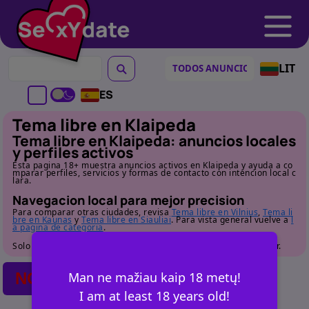
LIT
ES
Tema libre en Klaipeda
Tema libre en Klaipeda: anuncios locales
y perfiles activos
Esta pagina 18+ muestra anuncios activos en Klaipeda y ayuda a co
mparar perfiles, servicios y formas de contacto con intencion local c
lara.
Navegacion local para mejor precision
Para comparar otras ciudades, revisa
Tema libre en Vilnius
,
Tema li
bre en Kaunas
y
Tema libre en Siauliai
. Para vista general vuelve a
l
a pagina de categoria
.
Solo para adultos. Revisa el perfil con detalle antes de contactar.
NO POSTS FOUND
Man ne mažiau kaip 18 metų!
I am at least 18 years old!