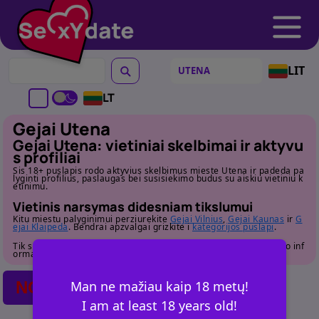
LIT
LT
Gejai Utena
Gejai Utena: vietiniai skelbimai ir aktyvu
s profiliai
Sis 18+ puslapis rodo aktyvius skelbimus mieste Utena ir padeda pa
lyginti profilius, paslaugas bei susisiekimo budus su aiskiu vietiniu k
etinimu.
Vietinis narsymas didesniam tikslumui
Kitu miestu palyginimui perziurekite
Gejai Vilnius
,
Gejai Kaunas
ir
G
ejai Klaipeda
. Bendrai apzvalgai grizkite i
kategorijos puslapi
.
Tik suaugusiems. Pries susisiekdami atidziai perziurekite profilio inf
ormacija.
NO POSTS FOUND
Man ne mažiau kaip 18 metų!
I am at least 18 years old!