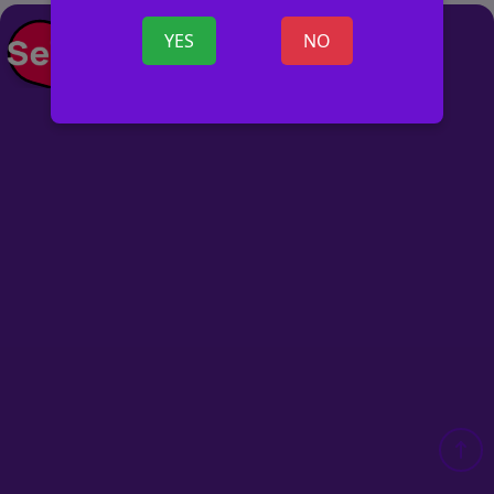
+ SKELBIMĄ
YES
NO