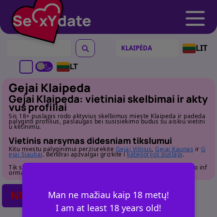
LIT
LT
Gejai Klaipeda
Gejai Klaipeda: vietiniai skelbimai ir akty
vus profiliai
Sis 18+ puslapis rodo aktyvius skelbimus mieste Klaipeda ir padeda
palyginti profilius, paslaugas bei susisiekimo budus su aiskiu vietini
u ketinimu.
Vietinis narsymas didesniam tikslumui
Kitu miestu palyginimui perziurekite
Gejai Vilnius
,
Gejai Kaunas
ir
G
ejai Siauliai
. Bendrai apzvalgai grizkite i
kategorijos puslapi
.
Tik suaugusiems. Pries susisiekdami atidziai perziurekite profilio inf
ormacija.
NO POSTS FOUND
Man ne mažiau kaip 18 metų!
I am at least 18 years old!