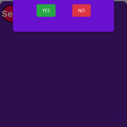
+ SKELBIMĄ
YES
NO