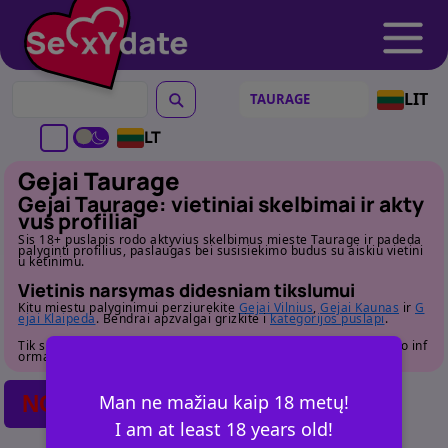
LIT
LT
Gejai Taurage
Gejai Taurage: vietiniai skelbimai ir akty
vus profiliai
Sis 18+ puslapis rodo aktyvius skelbimus mieste Taurage ir padeda
palyginti profilius, paslaugas bei susisiekimo budus su aiskiu vietini
u ketinimu.
Vietinis narsymas didesniam tikslumui
Kitu miestu palyginimui perziurekite
Gejai Vilnius
,
Gejai Kaunas
ir
G
ejai Klaipeda
. Bendrai apzvalgai grizkite i
kategorijos puslapi
.
Tik suaugusiems. Pries susisiekdami atidziai perziurekite profilio inf
ormacija.
NO POSTS FOUND
Man ne mažiau kaip 18 metų!
I am at least 18 years old!