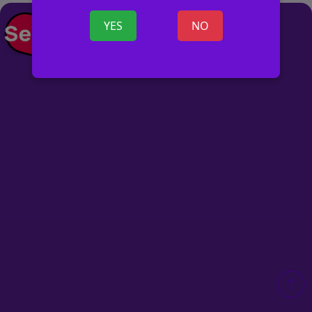
+ SKELBIMĄ
YES
NO