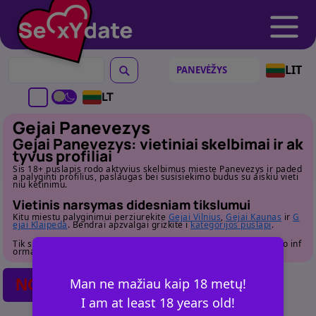
LIT
LT
Gejai Panevezys
Gejai Panevezys: vietiniai skelbimai ir ak
tyvus profiliai
Sis 18+ puslapis rodo aktyvius skelbimus mieste Panevezys ir paded
a palyginti profilius, paslaugas bei susisiekimo budus su aiskiu vieti
niu ketinimu.
Vietinis narsymas didesniam tikslumui
Kitu miestu palyginimui perziurekite
Gejai Vilnius
,
Gejai Kaunas
ir
G
ejai Klaipeda
. Bendrai apzvalgai grizkite i
kategorijos puslapi
.
Tik suaugusiems. Pries susisiekdami atidziai perziurekite profilio inf
ormacija.
NO POSTS FOUND
Man ne mažiau kaip 18 metų!
I am at least 18 years old!