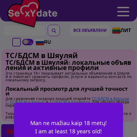
ЛИТ
RU
ТС/БДСМ в Шяуляй
ТС/БДСМ в Шяуляй: локальные объяв
ления и активные профили
Эта страница 18+ показывает актуальные объявления в Шяуля
й и помогает сравнить профили, услуги и варианты контакта по
локальному запросу.
Локальный просмотр для лучшей точност
и
Для сравнения соседних локаций откройте
ТС/БДСМ в Вильню
с
,
ТС/БДСМ в Каунас
и
ТС/БДСМ в Клайпеда
. Для общего обзора
перейдите на
страницу категории
.
Только для взрослых. Перед контактом внимательно изучайте п
рофили.
Man ne mažiau kaip 18 metų!
NO POSTS FOUND
I am at least 18 years old!