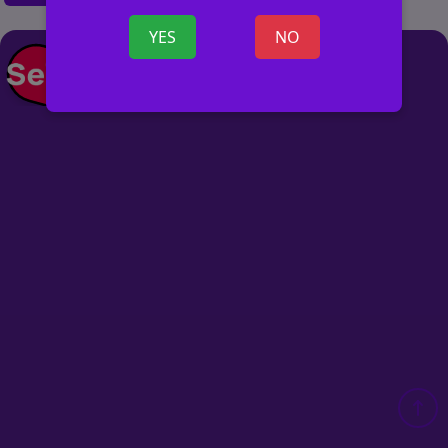
YES
NO
+ ОБЪЯВ