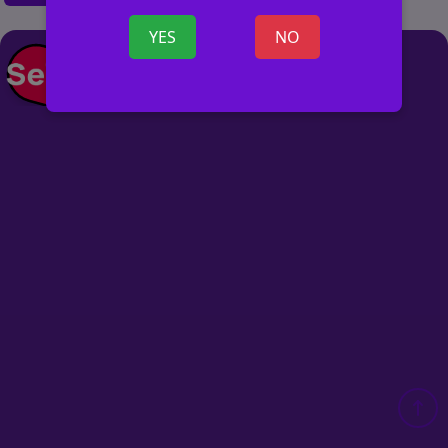
YES
NO
+ ОБЪЯВ