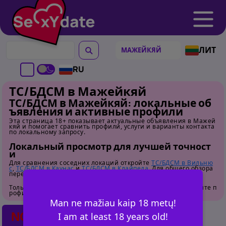
ЛИТ
RU
ТС/БДСМ в Мажейкяй
ТС/БДСМ в Мажейкяй: локальные об
ъявления и активные профили
Эта страница 18+ показывает актуальные объявления в Мажей
кяй и помогает сравнить профили, услуги и варианты контакта
по локальному запросу.
Локальный просмотр для лучшей точност
и
Для сравнения соседних локаций откройте
ТС/БДСМ в Вильню
с
,
ТС/БДСМ в Каунас
и
ТС/БДСМ в Клайпеда
. Для общего обзора
перейдите на
страницу категории
.
Только для взрослых. Перед контактом внимательно изучайте п
рофили.
Man ne mažiau kaip 18 metų!
NO POSTS FOUND
I am at least 18 years old!