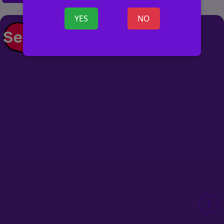
YES
NO
+ ОБЪЯВ