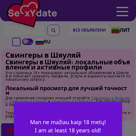
ЛИТ
RU
Свингеры в Шяуляй
Свингеры в Шяуляй: локальные объя
вления и активные профили
Эта страница 18+ показывает актуальные объявления в Шяуля
й и помогает сравнить профили, услуги и варианты контакта по
локальному запросу.
Локальный просмотр для лучшей точност
и
Для сравнения соседних локаций откройте
Свингеры в Вильню
с
,
Свингеры в Каунас
и
Свингеры в Клайпеда
. Для общего обзор
а перейдите на
страницу категории
.
Только для взрослых. Перед контактом внимательно изучайте п
рофили.
Man ne mažiau kaip 18 metų!
NO POSTS FOUND
I am at least 18 years old!