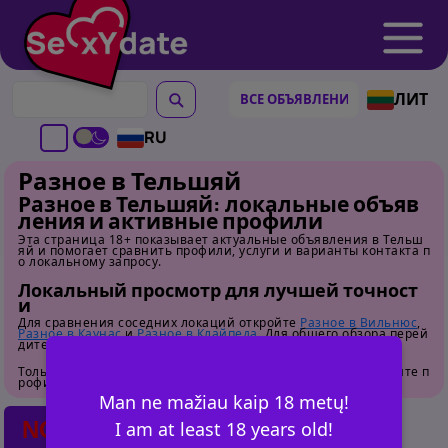
ЛИТ
RU
Разное в Тельшяй
Разное в Тельшяй: локальные объяв
ления и активные профили
Эта страница 18+ показывает актуальные объявления в Тельш
яй и помогает сравнить профили, услуги и варианты контакта п
о локальному запросу.
Локальный просмотр для лучшей точност
и
Для сравнения соседних локаций откройте
Разное в Вильнюс
,
Разное в Каунас
и
Разное в Клайпеда
. Для общего обзора перей
дите на
страницу категории
.
Только для взрослых. Перед контактом внимательно изучайте п
рофили.
Man ne mažiau kaip 18 metų!
NO POSTS FOUND
I am at least 18 years old!