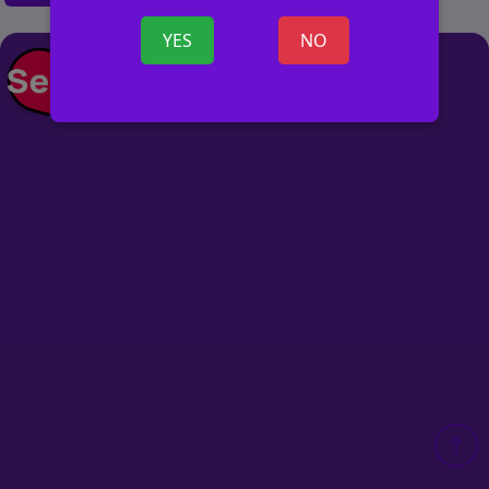
YES
NO
+ ОБЪЯВ