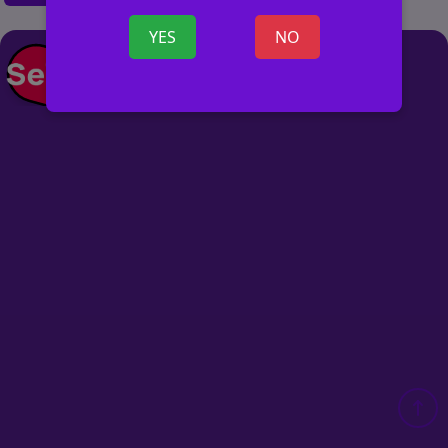
YES
NO
+ ОБЪЯВ