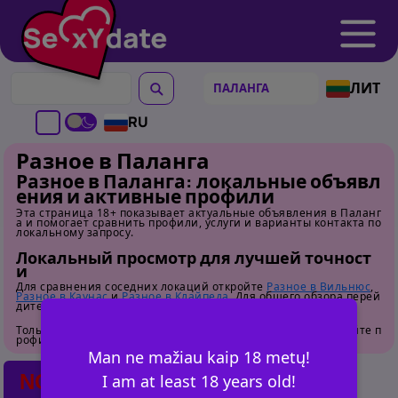
ЛИТ
RU
Разное в Паланга
Разное в Паланга: локальные объявл
ения и активные профили
Эта страница 18+ показывает актуальные объявления в Паланг
а и помогает сравнить профили, услуги и варианты контакта по
локальному запросу.
Локальный просмотр для лучшей точност
и
Для сравнения соседних локаций откройте
Разное в Вильнюс
,
Разное в Каунас
и
Разное в Клайпеда
. Для общего обзора перей
дите на
страницу категории
.
Только для взрослых. Перед контактом внимательно изучайте п
рофили.
Man ne mažiau kaip 18 metų!
NO POSTS FOUND
I am at least 18 years old!