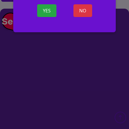
YES
NO
+ ОБЪЯВ