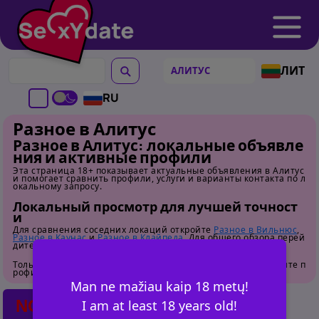
ЛИТ
RU
Разное в Алитус
Разное в Алитус: локальные объявле
ния и активные профили
Эта страница 18+ показывает актуальные объявления в Алитус
и помогает сравнить профили, услуги и варианты контакта по л
окальному запросу.
Локальный просмотр для лучшей точност
и
Для сравнения соседних локаций откройте
Разное в Вильнюс
,
Разное в Каунас
и
Разное в Клайпеда
. Для общего обзора перей
дите на
страницу категории
.
Только для взрослых. Перед контактом внимательно изучайте п
рофили.
Man ne mažiau kaip 18 metų!
NO POSTS FOUND
I am at least 18 years old!