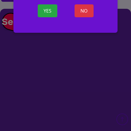
YES
NO
+ ОБЪЯВ