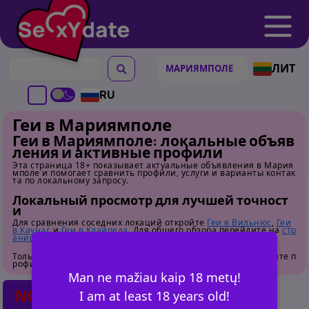
ЛИТ
RU
Геи в Мариямполе
Геи в Мариямполе: локальные объяв
ления и активные профили
Эта страница 18+ показывает актуальные объявления в Мария
мполе и помогает сравнить профили, услуги и варианты контак
та по локальному запросу.
Локальный просмотр для лучшей точност
и
Для сравнения соседних локаций откройте
Геи в Вильнюс
,
Геи
в Каунас
и
Геи в Клайпеда
. Для общего обзора перейдите на
стр
аницу категории
.
Только для взрослых. Перед контактом внимательно изучайте п
рофили.
Man ne mažiau kaip 18 metų!
NO POSTS FOUND
I am at least 18 years old!