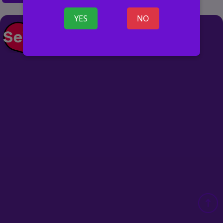
YES
NO
+ ОБЪЯВ