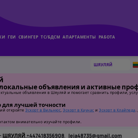
КИ
ГЕИ
СВИНГЕР
ТС/БДСМ
АПАРТАМЕНТЫ
РАБОТА
й
 локальные объявления и активные про
актуальные объявления в Шяуляй и помогает сравнить профили, услу
 для лучшей точности
ций откройте
Эскорт в Вильнюс
,
Эскорт в Каунас
и
Эскорт в Клайпеда
.
онтактом внимательно изучайте профили.
-
+447418356908
leja48735@gmail.com
ШЯУЛЯЙ