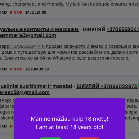
oving, charismatic and friendly. My laid-back attitude ensures inte
t my professional ethics ensure I am at my very best and impressiv
ОМУ
PIN UP
17 JUL 21:08
ext me on WhatsApp:
суальные контакты и массажи
-
+370655804
ШЯУЛЯЙ
inemmarie3@gmail.com
sapp:+37065580414 Я продаю свои фото и видео и совершаю ви
 дома и путешествую для моментов расслабления, делаю эроти
ы. Свяжитесь со мной по WhatsApp, если вам это интересно.
ОМУ
PIN UP
25 JUN 09:39
ualiniai susitikimai ir masažai
-
+37066022873
ШЯУЛЯЙ
pereez38@gmail.com
App: +37066022873 Jauna moteris, galinti pasimatyti ir pasimėgau
 įsipareigojimų. Priimu paslaugas namuose, savo privačiame bute, 
ogas nuotraukas ir pornografinius vaizdo įrašus, taip pat tiesiogia
Man ne mažiau kaip 18 metų!
 skambučius. Jei susidomėjote, susisiekite su manimi per WhatsAp
I am at least 18 years old!
ОМУ
PIN UP
12 JUN 20:13