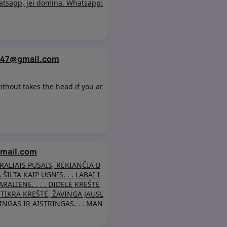
hatsapp, jei domina. Whatsapp:
347@gmail.com
ithout takes the head if you ar
mail.com
ALIAIS PUSAIS, RĖKIANČIA B
ILTA KAIP UGNIS. . . LABAI I
RALIENĖ. . . . DIDELĖ KREŠTĖ
I, TIKRA KREŠTĖ, ŽAVINGA JAUSL
LINGAS IR AISTRINGAS. . . MAN
LIS C. PŪStuvas ZO. . . . MAN
LABAI GERAS IR BE PRERESIJA,