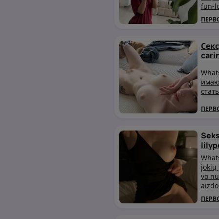
fun-l
whils
ПЕРВ
ent t
Сек
car
What
имаю
стат
ПЕРВ
Seks
lily
Whats
jokių
vo nu
aizdo
ПЕРВ