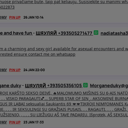
uose privačiame bute, taip pat keliauju. Susisiekite su manimi w
6022873
ОМУ
PIN UP
26 JAN 10:14
 and have fun
-
+393505271477
nadiatasha
ШЯУЛЯЙ
am a charming and sexy girl available for asexual encounters and w
erested ensure contact me on whatsapp
ОМУ
PIN UP
24 JAN 22:00
ane duky
-
+393505356105
Morganeduky@g
ШЯУЛЯЙ
KROJI KARŠTO SEKSO DEIVĖ, 🔥MALOMUMO MIŠINIS SU 6-AIS NATŪR
 . . VISKO PARAGAUTI💕… SUPERB STAR OF SIN¸¸. AKSOMINĖ BURNA Š
US IR LABAI seksualiai šaukiantis 69 💋💋TIKROJI NIMFOMANĖS KA
E. . . . IR SEKSULINGI SU GRAŽIAIS PUSAIS. . . RAGAUTI. . . . GRAŽ
ŽSIENIO, , . . . SU LIEŽUGU AŠ TAVE PADARIU. Išprotėk, AŠ SEKSU
 GLOSTYTI IR BŪTI GLOSUTAI TIEK PRANCŪZIŠKŲ BUČIŲ – – – – DIDE
ОМУ
PIN UP
23 JAN 17:33
DAS VISADA Šlapias IR VISKAS DĖL JUMS – TAIP GALITE LYŽTI. AŠ 