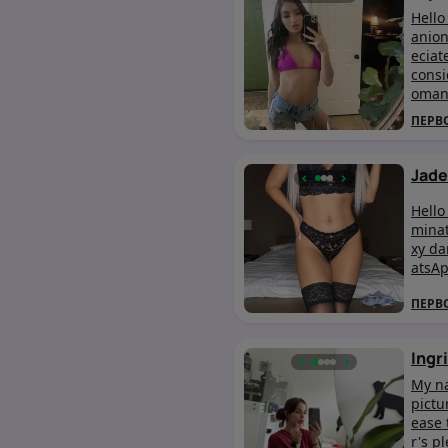
Hello
anion
eciat
consi
omant
ming 
ПЕРВ
yet u
count
y and
Jade
‹
›
Hello
minat
xy da
atsA
ПЕРВ
Ingr
‹
›
My na
pictu
ease 
r's p