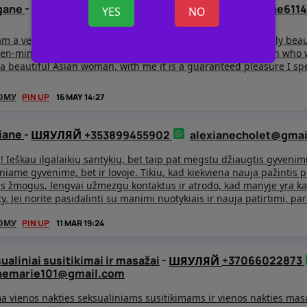
gane
-
+447451293162
morganemorgane611
ШЯУЛЯЙ
YES
NO
 am a very kinky woman (but you can call me a doll)) I am really beau
pen-minded at your disposal for mature and responsible men who 
 a beautiful Asian woman, with me it is a guaranteed pleasure I s
ОМУ
PIN UP
16 MAY 14:27
iane
-
+353899455902
alexianecholet@gmai
ШЯУЛЯЙ
i! Ieškau ilgalaikių santykių, bet taip pat mėgstu džiaugtis gyvenimu
niame gyvenime, bet ir lovoje. Tikiu, kad kiekviena nauja pažintis
as žmogus, lengvai užmezgu kontaktus ir atrodo, kad manyje yra kaž
sty. Jei norite pasidalinti su manimi nuotykiais ir nauja patirtimi, p
ОМУ
PIN UP
11 MAR 19:24
ualiniai susitikimai ir masažai
-
+37066022873
ШЯУЛЯЙ
nemarie101@gmail.com
a vienos nakties seksualiniams susitikimams ir vienos nakties ma