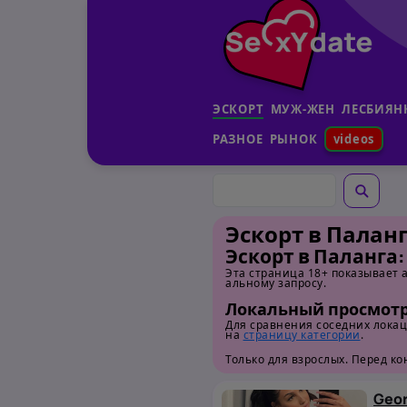
ЭСКОРТ
МУЖ-ЖЕН
ЛЕСБИЯН
РАЗНOE
РЫНОК
videos
Эскорт в Палан
Эскорт в Паланга
Эта страница 18+ показывает 
альному запросу.
Локальный просмотр
Для сравнения соседних лока
на
страницу категории
.
Только для взрослых. Перед к
Geo