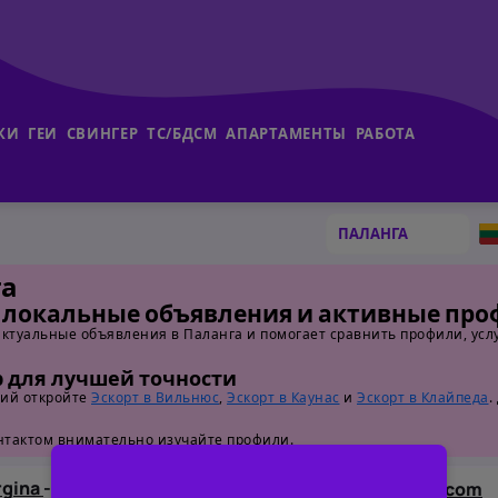
КИ
ГЕИ
СВИНГЕР
ТС/БДСМ
АПАРТАМЕНТЫ
РАБОТА
га
: локальные объявления и активные пр
актуальные объявления в Паланга и помогает сравнить профили, услу
 для лучшей точности
ций откройте
Эскорт в Вильнюс
,
Эскорт в Каунас
и
Эскорт в Клайпеда
.
онтактом внимательно изучайте профили.
rgina
-
+33757828345
oliiviiaa45@gmail.com
ПАЛАНГА