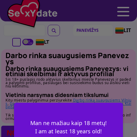
LIT
LT
Darbo rinka suaugusiems Panevez
ys
Darbo rinka suaugusiems Panevezys: vi
etiniai skelbimai ir aktyvus profiliai
Sis 18+ puslapis rodo aktyvius skelbimus mieste Panevezys ir paded
a palyginti profilius, paslaugas bei susisiekimo budus su aiskiu vieti
niu ketinimu.
Vietinis narsymas didesniam tikslumui
Kitu miestu palyginimui perziurekite
Darbo rinka suaugusiems Vilniu
s
,
Darbo rinka suaugusiems Kaunas
ir
Darbo rinka suaugusiems Klai
peda
. Bendrai apzvalgai grizkite i
kategorijos puslapi
.
Tik suaugusiems. Pries susisiekdami atidziai perziurekite profilio inf
ormacija.
Man ne mažiau kaip 18 metų!
I am at least 18 years old!
NO POSTS FOUND