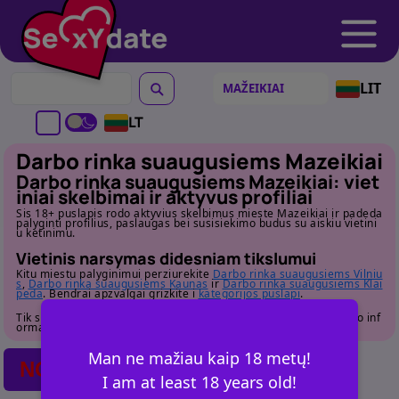
LIT
LT
Darbo rinka suaugusiems Mazeikiai
Darbo rinka suaugusiems Mazeikiai: viet
iniai skelbimai ir aktyvus profiliai
Sis 18+ puslapis rodo aktyvius skelbimus mieste Mazeikiai ir padeda
palyginti profilius, paslaugas bei susisiekimo budus su aiskiu vietini
u ketinimu.
Vietinis narsymas didesniam tikslumui
Kitu miestu palyginimui perziurekite
Darbo rinka suaugusiems Vilniu
s
,
Darbo rinka suaugusiems Kaunas
ir
Darbo rinka suaugusiems Klai
peda
. Bendrai apzvalgai grizkite i
kategorijos puslapi
.
Tik suaugusiems. Pries susisiekdami atidziai perziurekite profilio inf
ormacija.
Man ne mažiau kaip 18 metų!
NO POSTS FOUND
I am at least 18 years old!